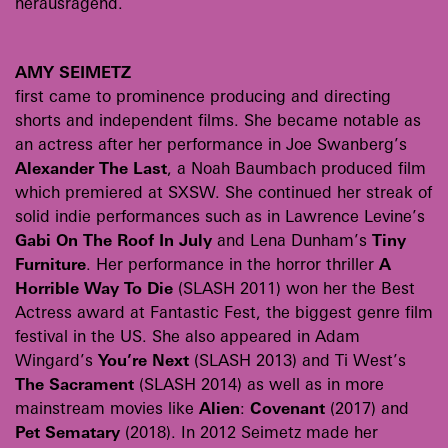
herausragend.
AMY SEIMETZ
first came to prominence producing and directing
shorts and independent films. She became notable as
an actress after her performance in Joe Swanberg’s
Alexander The Last
, a Noah Baumbach produced film
which premiered at SXSW. She continued her streak of
solid indie performances such as in Lawrence Levine’s
Gabi On The Roof In July
and Lena Dunham’s
Tiny
Furniture
. Her performance in the horror thriller
A
Horrible Way To Die
(SLASH 2011) won her the Best
Actress award at Fantastic Fest, the biggest genre film
festival in the US. She also appeared in Adam
Wingard’s
You’re Next
(SLASH 2013) and Ti West’s
The Sacrament
(SLASH 2014) as well as in more
mainstream movies like
Alien
:
Covenant
(2017) and
Pet Sematary
(2018). In 2012 Seimetz made her