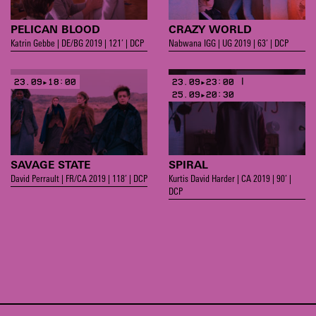
PELICAN BLOOD
CRAZY WORLD
Katrin Gebbe | DE/BG 2019 | 121’ | DCP
Nabwana IGG | UG 2019 | 63’ | DCP
23.09▸18:00
23.09▸23:00 |
25.09▸20:30
SAVAGE STATE
SPIRAL
David Perrault | FR/CA 2019 | 118’ | DCP
Kurtis David Harder | CA 2019 | 90’ |
DCP